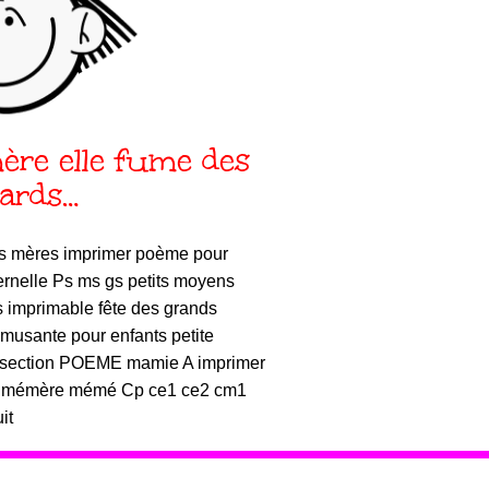
re elle fume des
ards…
s mères imprimer poème pour
ernelle Ps ms gs petits moyens
imprimable fête des grands
musante pour enfants petite
e section POEME mamie A imprimer
émère mémé Cp ce1 ce2 cm1
it