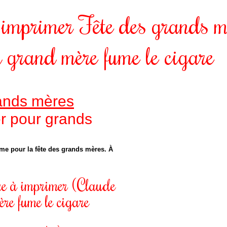
imprimer Fête des grands m
grand mère fume le cigare
rands mères
r pour grands
e pour la fête des grands mères. À
e à imprimer (Claude
e fume le cigare